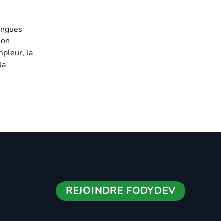
langues
ion
mpleur, la
la
REJOINDRE FODYDEV