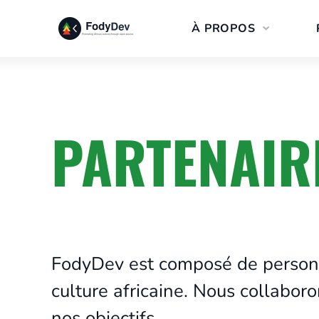
Aller
À PROPOS
au
contenu
PARTENAIR
FodyDev est composé de personn
culture africaine. Nous collabor
nos objectifs.