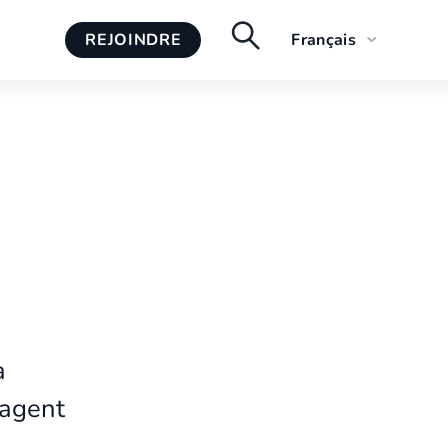
REJOINDRE
Français
English
a
tagent